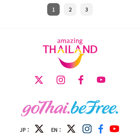
1
2
3
JP：
EN：