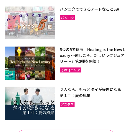
バンコクでできるアートなこと5選
バンコク
5つのRで巡る「Healing is the New L
uxury ～癒しこそ、新しいラグジュア
リー〜」第2弾を開催！
その他エリア
２人なら、もっとタイが好きになる｜
第１回：愛の風景
アユタヤ