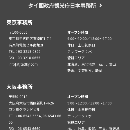
タイ国政府観光庁日本事務所
東京事務所
〒100-0006
オープン時間
東京都千代田区有楽町1-7-1
9:00～12:00／13:00～17:00
有楽町電気ビル南館2F
休日：土日祝祭日
TEL：03-3218-0355
テレワーク：水
FAX：03-3218-0655
管轄エリア
info[at]tattky.com
北海道、東北地方、石川、富山、
新潟、関東地方、静岡
大阪事務所
〒550-0013
オープン時間
大阪府大阪市西区新町1-4-26
9:00～12:00／13:00～17:00
四ツ橋グランドビル
休日：土日祝祭日
TEL：06-6543-6654, 06-6543-66
テレワーク：水
55
管轄エリア
FAX：06-6543-6660
福井、岐阜、愛知、三重、近畿地