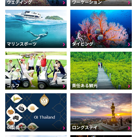
ウェディング
ワーケーション
マリンスポーツ
ダイビング
ゴルフ
責任ある観光
GI製品
ロングステイ