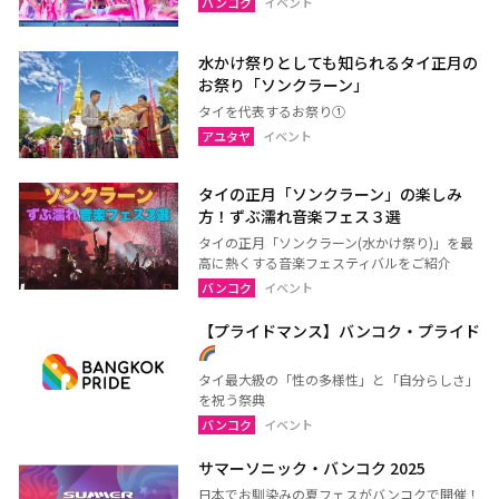
バンコク
イベント
水かけ祭りとしても知られるタイ正月の
お祭り「ソンクラーン」
タイを代表するお祭り①
アユタヤ
イベント
タイの正月「ソンクラーン」の楽しみ
方！ずぶ濡れ音楽フェス３選
タイの正月「ソンクラーン(水かけ祭り)」を最
高に熱くする音楽フェスティバルをご紹介
バンコク
イベント
【プライドマンス】バンコク・プライド
タイ最大級の「性の多様性」と「自分らしさ」
を祝う祭典
バンコク
イベント
サマーソニック・バンコク 2025
日本でお馴染みの夏フェスがバンコクで開催！