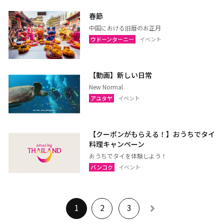
春節
中国における旧暦のお正月
ウドーンターニー
イベント
【動画】新しい日常
New Normal
アユタヤ
イベント
【クーポンがもらえる！】おうちでタイ
料理キャンペーン
おうちでタイを体験しよう！
バンコク
イベント
1
2
3