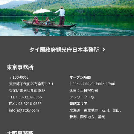
タイ国政府観光庁日本事務所
東京事務所
〒100-0006
オープン時間
東京都千代田区有楽町1-7-1
9:00～12:00／13:00～17:00
有楽町電気ビル南館2F
休日：土日祝祭日
TEL：03-3218-0355
テレワーク：水
FAX：03-3218-0655
管轄エリア
info[at]tattky.com
北海道、東北地方、石川、富山、
新潟、関東地方、静岡
大阪事務所