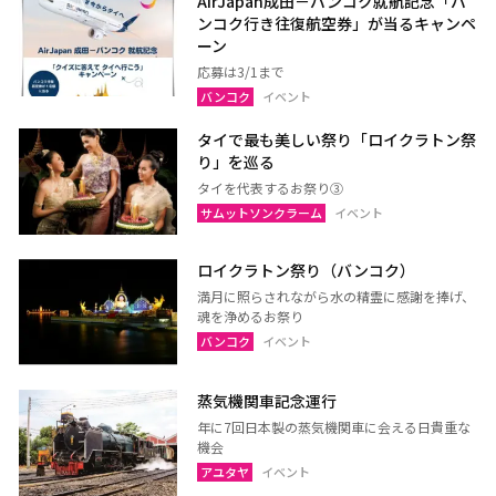
AirJapan成田－バンコク就航記念「バ
ンコク行き往復航空券」が当るキャンペ
ーン
応募は3/1まで
バンコク
イベント
タイで最も美しい祭り「ロイクラトン祭
り」を巡る
タイを代表するお祭り③
サムットソンクラーム
イベント
ロイクラトン祭り（バンコク）
満月に照らされながら水の精霊に感謝を捧げ、
魂を浄めるお祭り
バンコク
イベント
蒸気機関車記念運行
年に7回日本製の蒸気機関車に会える日貴重な
機会
アユタヤ
イベント