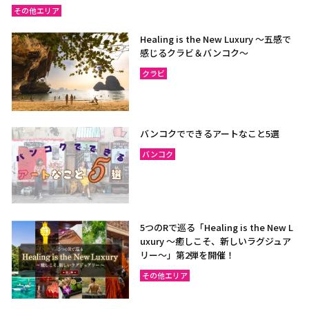
その他エリア
Healing is the New Luxury ～五感で
感じるクラビ＆バンコク～
クラビ
バンコクでできるアートなこと5選
バンコク
5つのRで巡る「Healing is the New L
uxury ～癒しこそ、新しいラグジュア
リー〜」第2弾を開催！
その他エリア