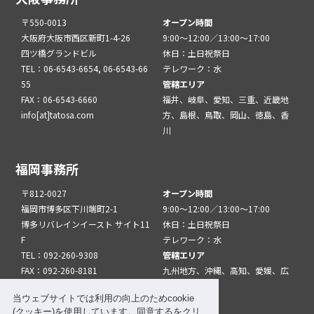
〒550-0013
オープン時間
大阪府大阪市西区新町1-4-26
9:00～12:00／13:00～17:00
四ツ橋グランドビル
休日：土日祝祭日
TEL：06-6543-6654, 06-6543-66
テレワーク：水
55
管轄エリア
FAX：06-6543-6660
福井、岐阜、愛知、三重、近畿地
info[at]tatosa.com
方、島根、鳥取、岡山、徳島、香
川
福岡事務所
〒812-0027
オープン時間
福岡市博多区下川端町2-1
9:00～12:00／13:00～17:00
博多リバレインイースト サイト11
休日：土日祝祭日
F
テレワーク：水
TEL：092-260-9308
管轄エリア
FAX：092-260-8181
九州地方、沖縄、高知、愛媛、広
info[at]tatfuk.com
島、山口
当ウェブサイトでは利用の向上のためcookie
(クッキー)を使用しています。同意するをクリ