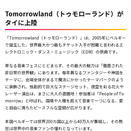
Tomorrowland（トゥモローランド）が
タイに上陸
「Tomorrowland（トゥモローランド）」は、2005年にベルギー
で誕生した、世界最大かつ最もチケット入手が困難と言われるエ
レクトロニック・ダンス・ミュージック（EDM）の祭典です。
単なる音楽フェスにとどまらず、その最大の魅力は「徹底された
非日常の世界観」にあります。毎年異なるファンタジーや神話を
テーマに、会場全体がまるで魔法にかかったテーマパークのよう
に装飾され、独創的で巨大なステージセット、夜空を彩る花火や
レーザー演出は、まさに大人の遊園地！参加者は「People of To
morrow」と呼ばれ、国境や人種を超えて音楽で一つになる、愛
と自由に満ちたピースフルな空間が広がります。
本国ベルギーでは世界200カ国以上から40万人が集結し、その熱
狂は世界中の音楽ファンの憧れとなっています。