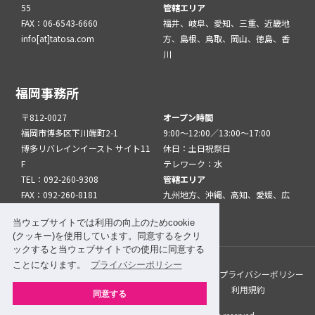
55
管轄エリア
FAX：06-6543-6660
福井、岐阜、愛知、三重、近畿地
info[at]tatosa.com
方、島根、鳥取、岡山、徳島、香
川
福岡事務所
〒812-0027
オープン時間
福岡市博多区下川端町2-1
9:00～12:00／13:00～17:00
博多リバレインイースト サイト11
休日：土日祝祭日
F
テレワーク：水
TEL：092-260-9308
管轄エリア
FAX：092-260-8181
九州地方、沖縄、高知、愛媛、広
info[at]tatfuk.com
島、山口
当ウェブサイトでは利用の向上のためcookie
(クッキー)を使用しています。同意するをクリ
ックすると当ウェブサイトでの使用に同意する
ことになります。
プライバシーポリシー
このサイトについて
メルマガ登録
リンク
プライバシーポリシー
サイトマップ
関係機関・団体について
利用規約
同意する