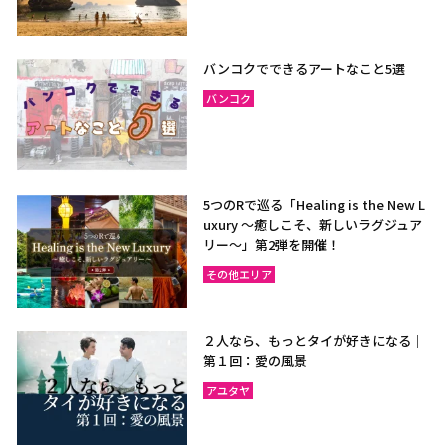
バンコクでできるアートなこと5選
バンコク
5つのRで巡る「Healing is the New L
uxury ～癒しこそ、新しいラグジュア
リー〜」第2弾を開催！
その他エリア
２人なら、もっとタイが好きになる｜
第１回：愛の風景
アユタヤ