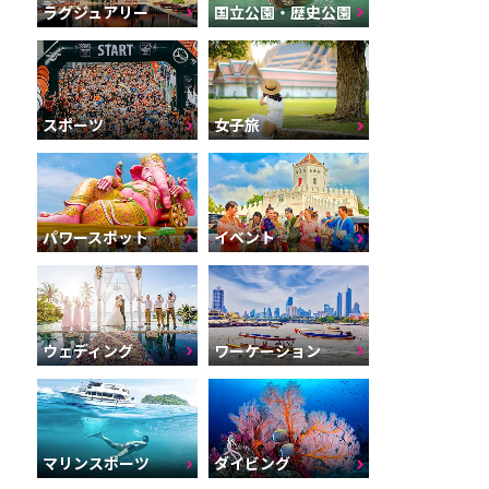
ラグジュアリー
国立公園・歴史公園
スポーツ
女子旅
パワースポット
イベント
ウェディング
ワーケーション
マリンスポーツ
ダイビング