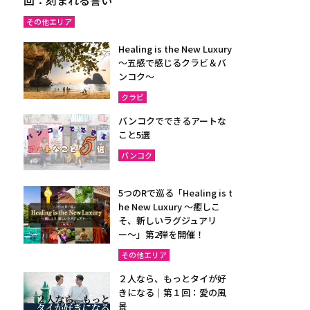
その他エリア
Healing is the New Luxury
～五感で感じるクラビ＆バ
ンコク～
クラビ
バンコクでできるアートな
こと5選
バンコク
5つのRで巡る「Healing is t
he New Luxury ～癒しこ
そ、新しいラグジュアリ
ー〜」第2弾を開催！
その他エリア
２人なら、もっとタイが好
きになる｜第１回：愛の風
景