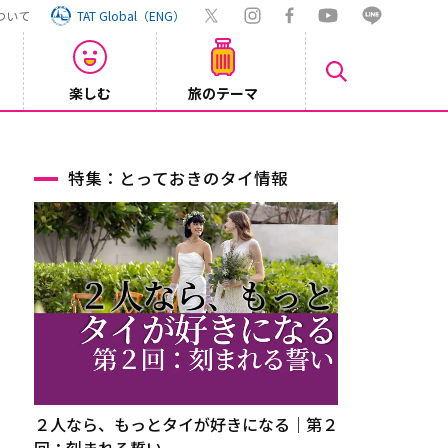
ついて
TAT Global（ENG）
楽しむ
旅のテーマ
Inst
2026/08/04
特集：とっておきのタイ情報
２人なら、もっとタイが好きになる｜第２
回：刻まれる誓い