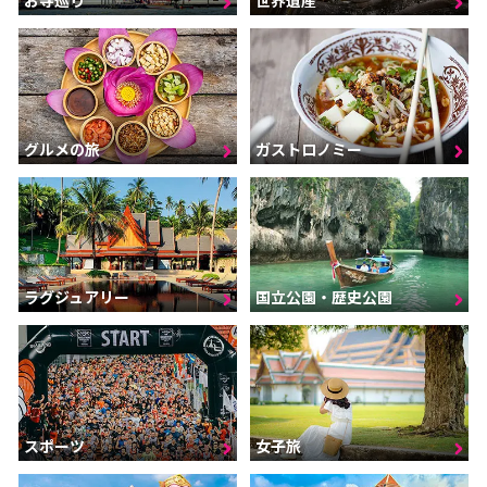
お寺巡り
世界遺産
グルメの旅
ガストロノミー
ラグジュアリー
国立公園・歴史公園
スポーツ
女子旅