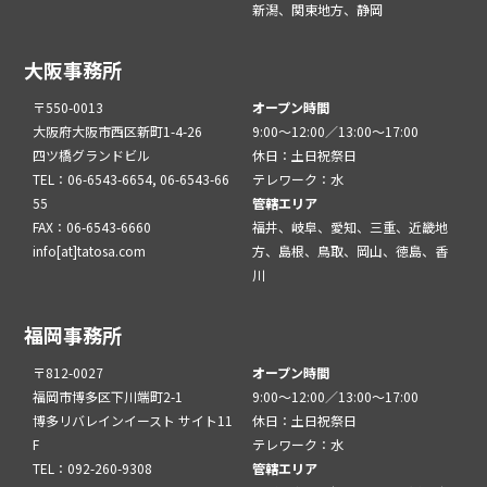
新潟、関東地方、静岡
大阪事務所
〒550-0013
オープン時間
大阪府大阪市西区新町1-4-26
9:00～12:00／13:00～17:00
四ツ橋グランドビル
休日：土日祝祭日
TEL：06-6543-6654, 06-6543-66
テレワーク：水
55
管轄エリア
FAX：06-6543-6660
福井、岐阜、愛知、三重、近畿地
info[at]tatosa.com
方、島根、鳥取、岡山、徳島、香
川
福岡事務所
〒812-0027
オープン時間
福岡市博多区下川端町2-1
9:00～12:00／13:00～17:00
博多リバレインイースト サイト11
休日：土日祝祭日
F
テレワーク：水
TEL：092-260-9308
管轄エリア