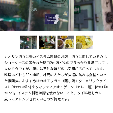
カオサン通りに近いイスラム料理のお店。通りに面しているのは
ショーケースの置かれた間口2mほどなのでうっかり見過ごしてし
まいそうですが、奥には意外なほど広い空間が広がっています。
料理はどれも30～40B、地元の人たちが気軽に訪れる食堂といっ
た雰囲気。おすすめはカオモッガイ（蒸し鶏＋ターメリックライ
ス）[ข้าวหมกไก่] やクィッティアオ・ゲーン（カレー麺）[ก๋วยเตี๋ย
วแกง]。イスラム料理は豚を使わないことと、タイ料理もカレー
風味にアレンジされているのが特徴です。