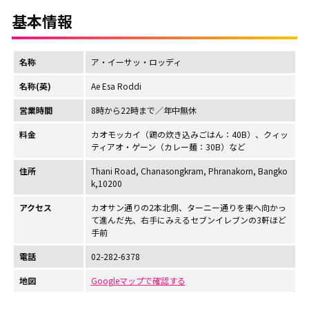
基本情報
名称
ア・イーサッ・ロッディ
名称(英)
Ae Esa Roddi
営業時間
8時から22時まで／年中無休
料金
カオモッカイ（鶏の炊き込みごはん：40B）、クィッ
ティアオ・ゲーン（カレー麺：30B）など
住所
Thani Road, Chanasongkram, Phranakorn, Bangko
k,10200
アクセス
カオサン通りの2本北側、ターニー通りを東へ向かっ
て進んだ先、右手にみえるセブンイレブンの3軒ほど
手前
電話
02-282-6378
地図
Googleマップで確認する