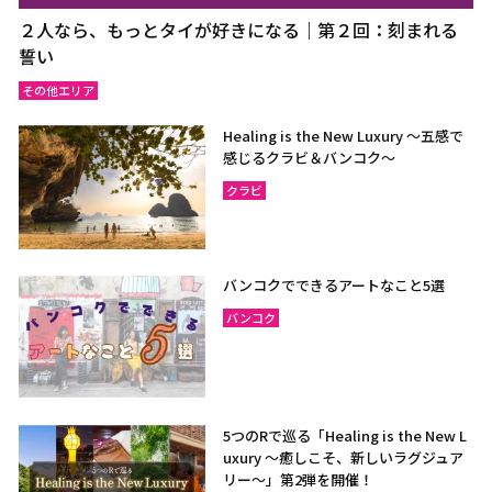
２人なら、もっとタイが好きになる｜第２回：刻まれる
誓い
その他エリア
Healing is the New Luxury ～五感で
感じるクラビ＆バンコク～
クラビ
バンコクでできるアートなこと5選
バンコク
5つのRで巡る「Healing is the New L
uxury ～癒しこそ、新しいラグジュア
リー〜」第2弾を開催！