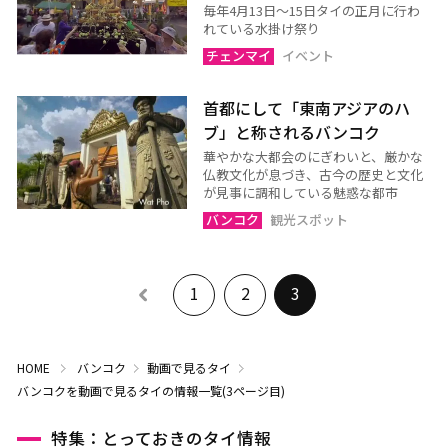
毎年4月13日～15日タイの正月に行わ
れている水掛け祭り
チェンマイ
イベント
首都にして「東南アジアのハ
ブ」と称されるバンコク
華やかな大都会のにぎわいと、厳かな
仏教文化が息づき、古今の歴史と文化
が見事に調和している魅惑な都市
バンコク
観光スポット
1
2
3
HOME
バンコク
動画で見るタイ
バンコクを動画で見るタイの情報一覧(3ページ目)
特集：とっておきのタイ情報