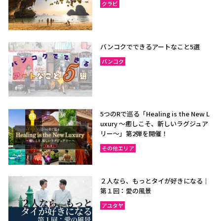
クラビ
バンコクでできるアートなこと5選
バンコク
5つのRで巡る「Healing is the New L
uxury ～癒しこそ、新しいラグジュア
リー〜」第2弾を開催！
その他エリア
２人なら、もっとタイが好きになる｜
第１回：愛の風景
アユタヤ