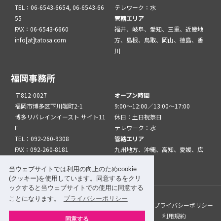
TEL：06-6543-6654, 06-6543-66
テレワーク：水
55
管轄エリア
FAX：06-6543-6660
福井、岐阜、愛知、三重、近畿地
info[at]tatosa.com
方、島根、鳥取、岡山、徳島、香
川
福岡事務所
〒812-0027
オープン時間
福岡市博多区下川端町2-1
9:00～12:00／13:00～17:00
博多リバレインイースト サイト11
休日：土日祝祭日
F
テレワーク：水
TEL：092-260-9308
管轄エリア
FAX：092-260-8181
九州地方、沖縄、高知、愛媛、広
info[at]tatfuk.com
島、山口
当ウェブサイトでは利用の向上のためcookie
(クッキー)を使用しています。同意するをクリ
ックすると当ウェブサイトでの使用に同意する
ことになります。
プライバシーポリシー
このサイトについて
メルマガ登録
リンク
プライバシーポリシー
サイトマップ
関係機関・団体について
利用規約
同意する