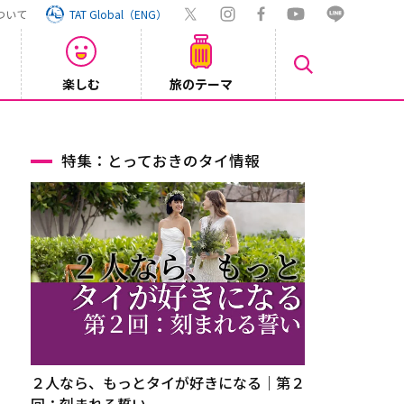
ついて
TAT Global（ENG）
楽しむ
旅のテーマ
Inst
2026/08/04
特集：とっておきのタイ情報
２人なら、もっとタイが好きになる｜第２
回：刻まれる誓い