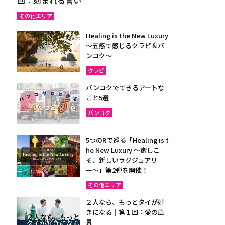
その他エリア
Healing is the New Luxury
～五感で感じるクラビ＆バ
ンコク～
クラビ
バンコクでできるアートな
こと5選
バンコク
5つのRで巡る「Healing is t
he New Luxury ～癒しこ
そ、新しいラグジュアリ
ー〜」第2弾を開催！
その他エリア
２人なら、もっとタイが好
きになる｜第１回：愛の風
景