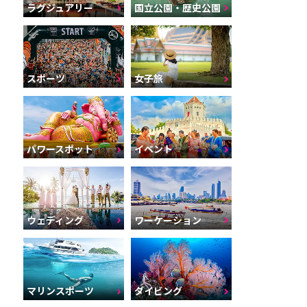
ラグジュアリー
国立公園・歴史公園
スポーツ
女子旅
パワースポット
イベント
ウェディング
ワーケーション
マリンスポーツ
ダイビング