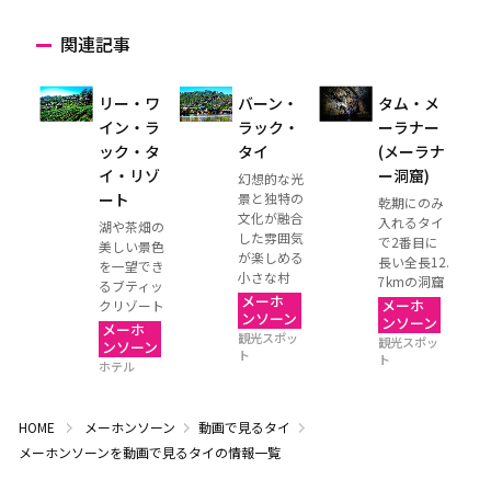
関連記事
リー・ワ
バーン・
タム・メ
イン・ラ
ラック・
ーラナー
ック・タ
タイ
(メーラナ
イ・リゾ
ー洞窟)
幻想的な光
ート
景と独特の
乾期にのみ
文化が融合
入れるタイ
湖や茶畑の
した雰囲気
で2番目に
美しい景色
が楽しめる
長い全長12.
を一望でき
小さな村
7kmの洞窟
るブティッ
メーホ
メーホ
クリゾート
ンソーン
ンソーン
メーホ
観光スポッ
観光スポッ
ンソーン
ト
ト
ホテル
HOME
メーホンソーン
動画で見るタイ
メーホンソーンを動画で見るタイの情報一覧