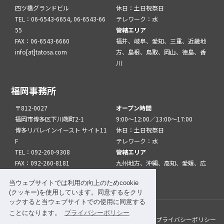
四ツ橋グランドビル
休日：土日祝祭日
TEL：06-6543-6654, 06-6543-66
テレワーク：水
55
管轄エリア
FAX：06-6543-6660
福井、岐阜、愛知、三重、近畿地
info[at]tatosa.com
方、島根、鳥取、岡山、徳島、香
川
福岡事務所
〒812-0027
オープン時間
福岡市博多区下川端町2-1
9:00～12:00／13:00～17:00
博多リバレインイースト サイト11
休日：土日祝祭日
F
テレワーク：水
TEL：092-260-9308
管轄エリア
FAX：092-260-8181
九州地方、沖縄、高知、愛媛、広
info[at]tatfuk.com
島、山口
当ウェブサイトでは利用の向上のためcookie
(クッキー)を使用しています。同意するをクリ
ックすると当ウェブサイトでの使用に同意する
ことになります。
プライバシーポリシー
このサイトについて
メルマガ登録
リンク
プライバシーポリシー