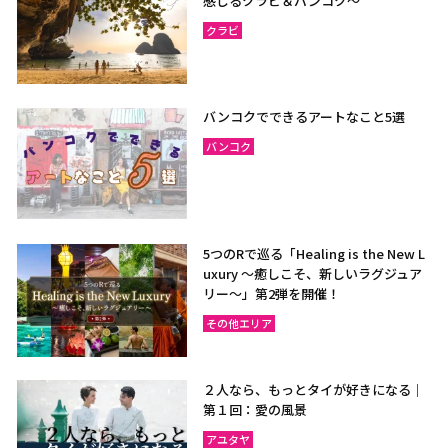
感じるクラビ＆バンコク～
クラビ
バンコクでできるアートなこと5選
バンコク
5つのRで巡る「Healing is the New L
uxury ～癒しこそ、新しいラグジュア
リー〜」第2弾を開催！
その他エリア
２人なら、もっとタイが好きになる｜
第１回：愛の風景
アユタヤ