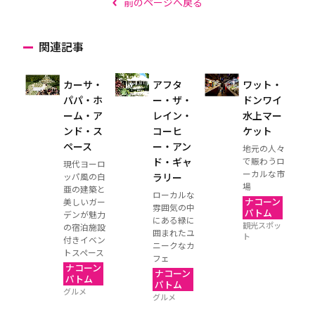
前のページへ戻る
関連記事
カーサ・
アフタ
ワット・
パパ・ホ
ー・ザ・
ドンワイ
ーム・ア
レイン・
水上マー
ンド・ス
コーヒ
ケット
ペース
ー・アン
地元の人々
ド・ギャ
で賑わうロ
現代ヨーロ
ーカルな市
ッパ風の白
ラリー
場
亜の建築と
ローカルな
ナコーン
美しいガー
雰囲気の中
パトム
デンが魅力
にある緑に
観光スポッ
の宿泊施設
囲まれたユ
ト
付きイベン
ニークなカ
トスペース
フェ
ナコーン
ナコーン
パトム
パトム
グルメ
グルメ