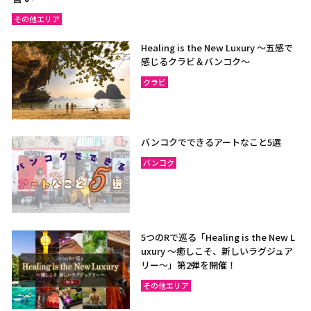
その他エリア
Healing is the New Luxury ～五感で
感じるクラビ＆バンコク～
クラビ
バンコクでできるアートなこと5選
バンコク
5つのRで巡る「Healing is the New L
uxury ～癒しこそ、新しいラグジュア
リー〜」第2弾を開催！
その他エリア