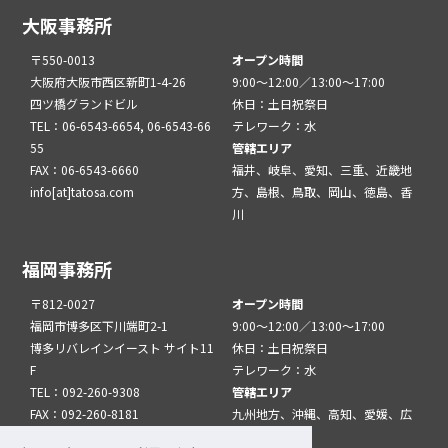
大阪事務所
〒550-0013
オープン時間
大阪府大阪市西区新町1-4-26
9:00～12:00／13:00～17:00
四ツ橋グランドビル
休日：土日祝祭日
TEL：06-6543-6654, 06-6543-66
テレワーク：水
55
管轄エリア
FAX：06-6543-6660
福井、岐阜、愛知、三重、近畿地
info[at]tatosa.com
方、島根、鳥取、岡山、徳島、香
川
福岡事務所
〒812-0027
オープン時間
福岡市博多区下川端町2-1
9:00～12:00／13:00～17:00
博多リバレインイースト サイト11
休日：土日祝祭日
F
テレワーク：水
TEL：092-260-9308
管轄エリア
FAX：092-260-8181
九州地方、沖縄、高知、愛媛、広
info[at]tatfuk.com
島、山口