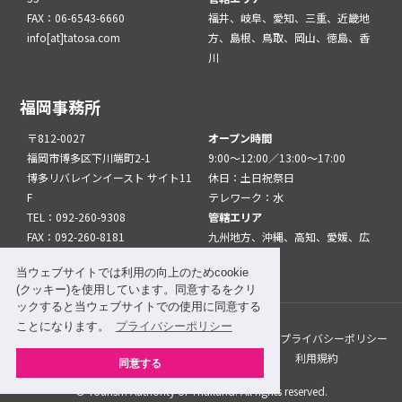
FAX：06-6543-6660
福井、岐阜、愛知、三重、近畿地
info[at]tatosa.com
方、島根、鳥取、岡山、徳島、香
川
福岡事務所
〒812-0027
オープン時間
福岡市博多区下川端町2-1
9:00～12:00／13:00～17:00
博多リバレインイースト サイト11
休日：土日祝祭日
F
テレワーク：水
TEL：092-260-9308
管轄エリア
FAX：092-260-8181
九州地方、沖縄、高知、愛媛、広
info[at]tatfuk.com
島、山口
当ウェブサイトでは利用の向上のためcookie
(クッキー)を使用しています。同意するをクリ
ックすると当ウェブサイトでの使用に同意する
ことになります。
プライバシーポリシー
このサイトについて
メルマガ登録
リンク
プライバシーポリシー
サイトマップ
関係機関・団体について
利用規約
同意する
© Tourism Authority of Thailand. All rights reserved.