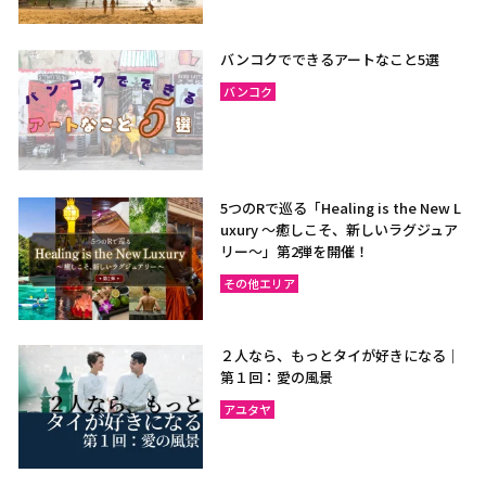
バンコクでできるアートなこと5選
バンコク
5つのRで巡る「Healing is the New L
uxury ～癒しこそ、新しいラグジュア
リー〜」第2弾を開催！
その他エリア
２人なら、もっとタイが好きになる｜
第１回：愛の風景
アユタヤ