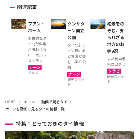
関連記事
フアン・
クンサタ
絶景をの
ホーム
ーン国立
ぞむ、知
公園
られざる
本格的なタ
イ北部料理
地方のお
タイ北部ナ
が味わえる
ーン県にあ
寺9選
ローカルレ
る雲海が美
まだ見ぬ景
ストラン
しい国立公
色に出会う
ナーン
園
クラビ
グルメ
ナーン
観光スポッ
観光スポッ
ト
ト
HOME
ナーン
動画で見るタイ
ナーンを動画で見るタイの情報一覧
特集：とっておきのタイ情報