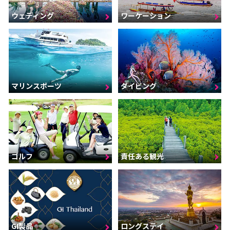
ウェディング
ワーケーション
マリンスポーツ
ダイビング
ゴルフ
責任ある観光
GI製品
ロングステイ