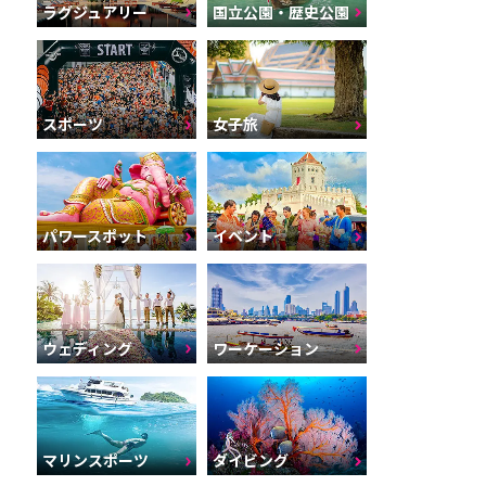
ラグジュアリー
国立公園・歴史公園
スポーツ
女子旅
パワースポット
イベント
ウェディング
ワーケーション
マリンスポーツ
ダイビング