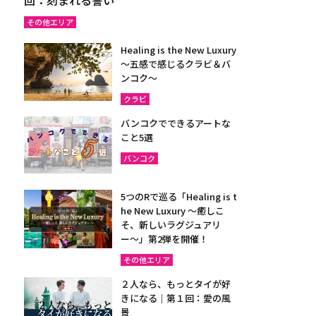
その他エリア
Healing is the New Luxury
～五感で感じるクラビ＆バ
ンコク～
クラビ
バンコクでできるアートな
こと5選
バンコク
5つのRで巡る「Healing is t
he New Luxury ～癒しこ
そ、新しいラグジュアリ
ー〜」第2弾を開催！
その他エリア
２人なら、もっとタイが好
きになる｜第１回：愛の風
景