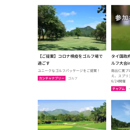
【ご提案】コロナ検疫をゴルフ場で
タイ国政府
過ごす
ルフ大会i
ユニークなゴルフパッケージをご提案！
南出仁寛プ
え、スプリ
カンチャナブリー
ゴルフ
6/24開催
チャアム