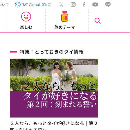
ついて
TAT Global（ENG）
楽しむ
旅のテーマ
Inst
2026/08/04
特集：とっておきのタイ情報
２人なら、もっとタイが好きになる｜第２
回：刻まれる誓い