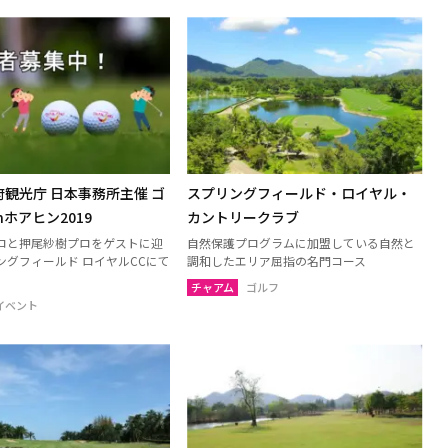
観光庁 日本事務所主催 ゴ
スプリングフィールド・ロイヤル・
nホアヒン2019
カントリークラブ
ロと押尾紗樹プロをゲストに迎
自然保護プログラムに加盟している自然と
ングフィールド ロイヤルCCにて
調和したエリア屈指の名門コース
チャアム
ゴルフ
イベント