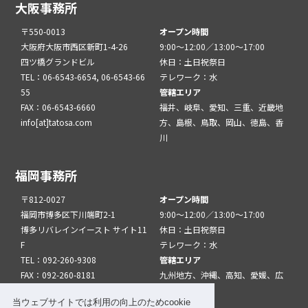
大阪事務所
〒550-0013
オープン時間
大阪府大阪市西区新町1-4-26
9:00～12:00／13:00～17:00
四ツ橋グランドビル
休日：土日祝祭日
TEL：06-6543-6654, 06-6543-66
テレワーク：水
55
管轄エリア
FAX：06-6543-6660
福井、岐阜、愛知、三重、近畿地
info[at]tatosa.com
方、島根、鳥取、岡山、徳島、香
川
福岡事務所
〒812-0027
オープン時間
福岡市博多区下川端町2-1
9:00～12:00／13:00～17:00
博多リバレインイースト サイト11
休日：土日祝祭日
F
テレワーク：水
TEL：092-260-9308
管轄エリア
FAX：092-260-8181
九州地方、沖縄、高知、愛媛、広
info[at]tatfuk.com
島、山口
当ウェブサイトでは利用の向上のためcookie