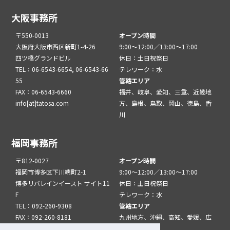
大阪事務所
〒550-0013
オープン時間
大阪府大阪市西区新町1-4-26
9:00～12:00／13:00～17:00
四ツ橋グランドビル
休日：土日祝祭日
TEL：06-6543-6654, 06-6543-66
テレワーク：水
55
管轄エリア
FAX：06-6543-6660
福井、岐阜、愛知、三重、近畿地
info[at]tatosa.com
方、島根、鳥取、岡山、徳島、香
川
福岡事務所
〒812-0027
オープン時間
福岡市博多区下川端町2-1
9:00～12:00／13:00～17:00
博多リバレインイースト サイト11
休日：土日祝祭日
F
テレワーク：水
TEL：092-260-9308
管轄エリア
FAX：092-260-8181
九州地方、沖縄、高知、愛媛、広
info[at]tatfuk.com
島、山口