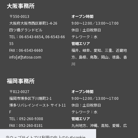
大阪事務所
〒550-0013
オープン時間
大阪府大阪市西区新町1-4-26
9:00～12:00／13:00～17:00
四ツ橋グランドビル
休日：土日祝祭日
TEL：06-6543-6654, 06-6543-66
テレワーク：水
55
管轄エリア
FAX：06-6543-6660
福井、岐阜、愛知、三重、近畿地
info[at]tatosa.com
方、島根、鳥取、岡山、徳島、香
川
福岡事務所
〒812-0027
オープン時間
福岡市博多区下川端町2-1
9:00～12:00／13:00～17:00
博多リバレインイースト サイト11
休日：土日祝祭日
F
テレワーク：水
TEL：092-260-9308
管轄エリア
FAX：092-260-8181
九州地方、沖縄、高知、愛媛、広
info[at]tatfuk.com
島、山口
当ウェブサイトでは利用の向上のためcookie