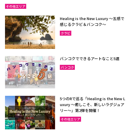
その他エリア
Healing is the New Luxury ～五感で
感じるクラビ＆バンコク～
クラビ
バンコクでできるアートなこと5選
バンコク
5つのRで巡る「Healing is the New L
uxury ～癒しこそ、新しいラグジュア
リー〜」第2弾を開催！
その他エリア