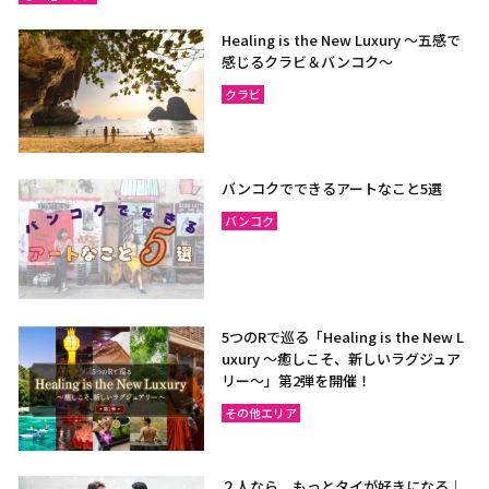
Healing is the New Luxury ～五感で
感じるクラビ＆バンコク～
クラビ
バンコクでできるアートなこと5選
バンコク
5つのRで巡る「Healing is the New L
uxury ～癒しこそ、新しいラグジュア
リー〜」第2弾を開催！
その他エリア
２人なら、もっとタイが好きになる｜