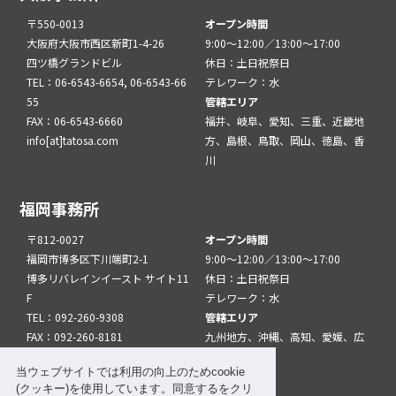
〒550-0013
オープン時間
大阪府大阪市西区新町1-4-26
9:00～12:00／13:00～17:00
四ツ橋グランドビル
休日：土日祝祭日
TEL：06-6543-6654, 06-6543-66
テレワーク：水
55
管轄エリア
FAX：06-6543-6660
福井、岐阜、愛知、三重、近畿地
info[at]tatosa.com
方、島根、鳥取、岡山、徳島、香
川
福岡事務所
〒812-0027
オープン時間
福岡市博多区下川端町2-1
9:00～12:00／13:00～17:00
博多リバレインイースト サイト11
休日：土日祝祭日
F
テレワーク：水
TEL：092-260-9308
管轄エリア
FAX：092-260-8181
九州地方、沖縄、高知、愛媛、広
info[at]tatfuk.com
島、山口
当ウェブサイトでは利用の向上のためcookie
(クッキー)を使用しています。同意するをクリ