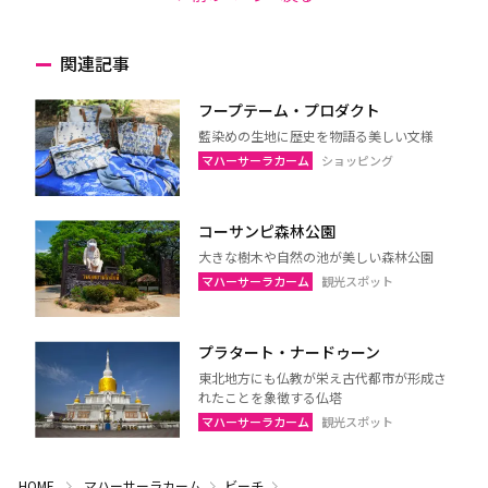
関連記事
フープテーム・プロダクト
藍染めの生地に歴史を物語る美しい文様
マハーサーラカーム
ショッピング
コーサンピ森林公園
大きな樹木や自然の池が美しい森林公園
マハーサーラカーム
観光スポット
プラタート・ナードゥーン
東北地方にも仏教が栄え古代都市が形成さ
れたことを象徴する仏塔
マハーサーラカーム
観光スポット
HOME
マハーサーラカーム
ビーチ