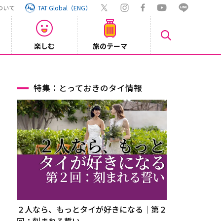
ついて
TAT Global（ENG）
楽しむ
旅のテーマ
Inst
2026/08/04
特集：とっておきのタイ情報
２人なら、もっとタイが好きになる｜第２
回：刻まれる誓い