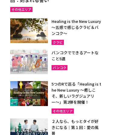
その他エリア
Healing is the New Luxury
～五感で感じるクラビ＆バ
ンコク～
クラビ
バンコクでできるアートな
こと5選
バンコク
5つのRで巡る「Healing is t
he New Luxury ～癒しこ
そ、新しいラグジュアリ
ー〜」第2弾を開催！
その他エリア
２人なら、もっとタイが好
きになる｜第１回：愛の風
景