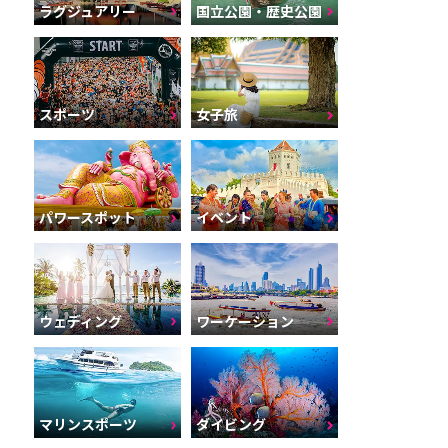
ラグジュアリー
国立公園・歴史公園
スポーツ
女子旅
パワースポット
イベント
ウェディング
ワーケーション
マリンスポーツ
ダイビング