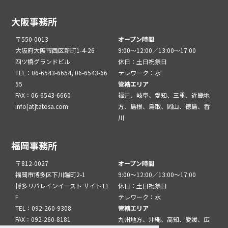
大阪事務所
〒550-0013
オープン時間
大阪府大阪市西区新町1-4-26
9:00～12:00／13:00～17:00
四ツ橋グランドビル
休日：土日祝祭日
TEL：06-6543-6654, 06-6543-66
テレワーク：水
55
管轄エリア
FAX：06-6543-6660
福井、岐阜、愛知、三重、近畿地
info[at]tatosa.com
方、島根、鳥取、岡山、徳島、香
川
福岡事務所
〒812-0027
オープン時間
福岡市博多区下川端町2-1
9:00～12:00／13:00～17:00
博多リバレインイースト サイト11
休日：土日祝祭日
F
テレワーク：水
TEL：092-260-9308
管轄エリア
FAX：092-260-8181
九州地方、沖縄、高知、愛媛、広