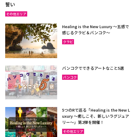
誓い
その他エリア
Healing is the New Luxury ～五感で
感じるクラビ＆バンコク～
クラビ
バンコクでできるアートなこと5選
バンコク
5つのRで巡る「Healing is the New L
uxury ～癒しこそ、新しいラグジュア
リー〜」第2弾を開催！
その他エリア