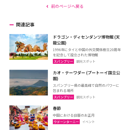
前のページへ戻る
関連記事
ドラゴン・ディセンダンツ博物館 (天
龍公園)
1996年にタイと中国の外交関係樹立20周年
を記念して設立された博物館
スパンブリー
観光スポット
カオ・テーワダー (プートーイ国立公
園)
スパンブリー県の最高峰で自然のパワーに
包まれる場所
スパンブリー
観光スポット
春節
中国における旧暦のお正月
ウドーンターニー
イベント