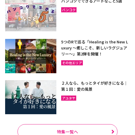
バンコクでできるアートなこと5選
バンコク
5つのRで巡る「Healing is the New L
uxury ～癒しこそ、新しいラグジュア
リー〜」第2弾を開催！
その他エリア
２人なら、もっとタイが好きになる｜
第１回：愛の風景
アユタヤ
特集一覧へ