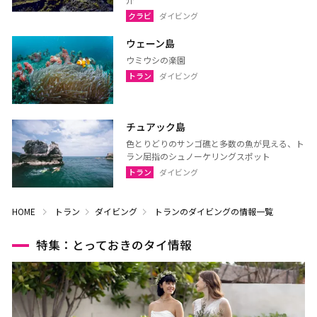
クラビ
ダイビング
ウェーン島
ウミウシの楽園
トラン
ダイビング
チュアック島
色とりどりのサンゴ礁と多数の魚が見える、ト
ラン屈指のシュノーケリングスポット
トラン
ダイビング
HOME
トラン
ダイビング
トランのダイビングの情報一覧
特集：とっておきのタイ情報