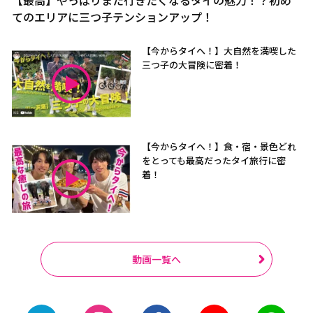
【最高】やっぱりまた行きたくなるタイの魅力！？初め
てのエリアに三つ子テンションアップ！
【今からタイへ！】大自然を満喫した
三つ子の大冒険に密着！
【今からタイへ！】食・宿・景色どれ
をとっても最高だったタイ旅行に密
着！
動画一覧へ