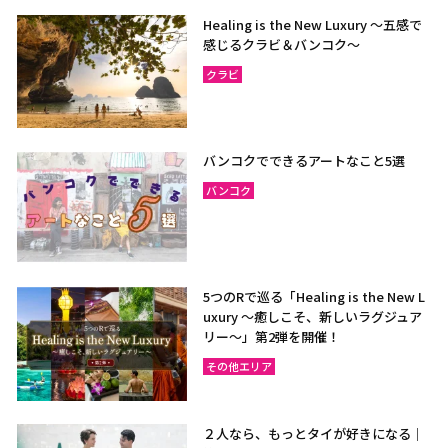
Healing is the New Luxury ～五感で
感じるクラビ＆バンコク～
クラビ
バンコクでできるアートなこと5選
バンコク
5つのRで巡る「Healing is the New L
uxury ～癒しこそ、新しいラグジュア
リー〜」第2弾を開催！
その他エリア
２人なら、もっとタイが好きになる｜