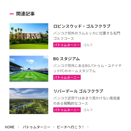
関連記事
ロビンスウッド・ゴルフクラブ
バンコク郊外のラムルッカに位置する名門
ゴルフコース
パトゥムターニー
ゴルフ
BG スタジアム
バンコク郊外にあるBGパトゥム・ユナイテ
ッドFCのホームスタジアム
パトゥムターニー
リバーデール ゴルフクラブ
バンコク近郊ではあまり見かけない高低差
のある戦略的なコース
パトゥムターニー
ゴルフ
HOME
パトゥムターニー
ビーチへ行こう！