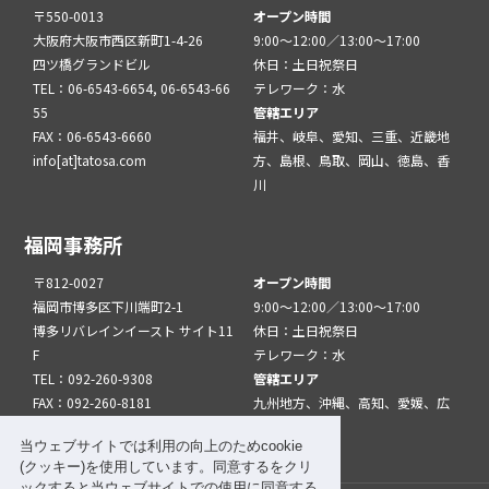
〒550-0013
オープン時間
大阪府大阪市西区新町1-4-26
9:00～12:00／13:00～17:00
四ツ橋グランドビル
休日：土日祝祭日
TEL：06-6543-6654, 06-6543-66
テレワーク：水
55
管轄エリア
FAX：06-6543-6660
福井、岐阜、愛知、三重、近畿地
info[at]tatosa.com
方、島根、鳥取、岡山、徳島、香
川
福岡事務所
〒812-0027
オープン時間
福岡市博多区下川端町2-1
9:00～12:00／13:00～17:00
博多リバレインイースト サイト11
休日：土日祝祭日
F
テレワーク：水
TEL：092-260-9308
管轄エリア
FAX：092-260-8181
九州地方、沖縄、高知、愛媛、広
info[at]tatfuk.com
島、山口
当ウェブサイトでは利用の向上のためcookie
(クッキー)を使用しています。同意するをクリ
ックすると当ウェブサイトでの使用に同意する