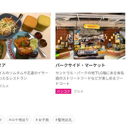
ヌア
パークサイド・マーケット
イルのソムタムや王道のイサー
セントラル・パークの地下LG階にある有名
わえるレストラン
店のストリートフードなどが楽しめるフー
ドコート
グルメ
バンコク
グルメ
イ
ロケ地巡り
女子旅
聖地巡礼