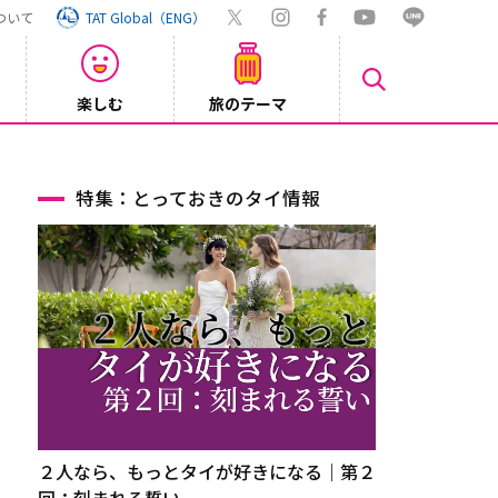
ついて
TAT Global（ENG）
楽しむ
旅のテーマ
【鉄道】
2026/08/03
特集：とっておきのタイ情報
２人なら、もっとタイが好きになる｜第２
回：刻まれる誓い