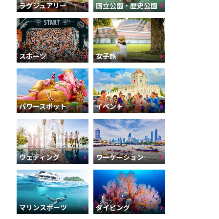
ラグジュアリー
国立公園・歴史公園
スポーツ
女子旅
パワースポット
イベント
ウェディング
ワーケーション
マリンスポーツ
ダイビング