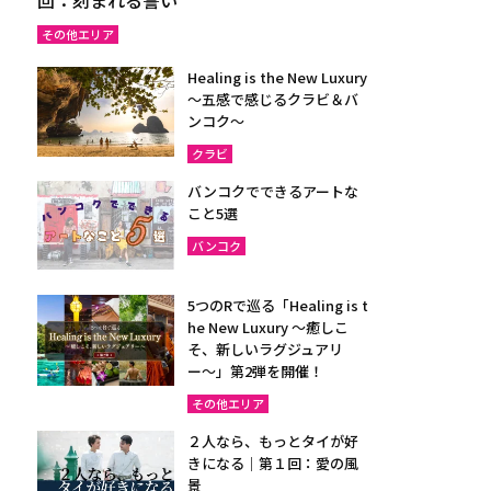
その他エリア
Healing is the New Luxury
～五感で感じるクラビ＆バ
ンコク～
クラビ
バンコクでできるアートな
こと5選
バンコク
5つのRで巡る「Healing is t
he New Luxury ～癒しこ
そ、新しいラグジュアリ
ー〜」第2弾を開催！
その他エリア
２人なら、もっとタイが好
きになる｜第１回：愛の風
景