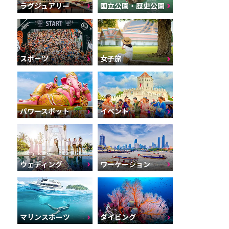
ラグジュアリー
国立公園・歴史公園
スポーツ
女子旅
パワースポット
イベント
ウェディング
ワーケーション
マリンスポーツ
ダイビング