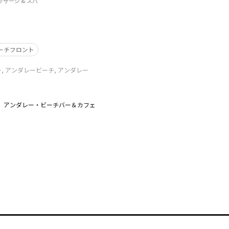
ッサージ & スパ
ーチフロント
 アンダレービーチ, アンダレー
アンダレー・ビーチバー＆カフェ