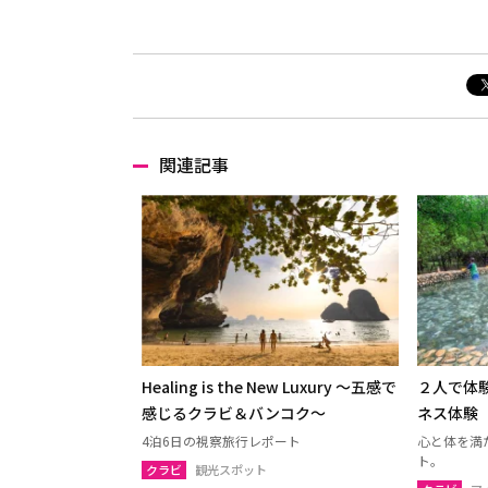
関連記事
Healing is the New Luxury ～五感で
２人で体
感じるクラビ＆バンコク～
ネス体験
4泊6日の視察旅行レポート
心と体を満
ト。
クラビ
観光スポット