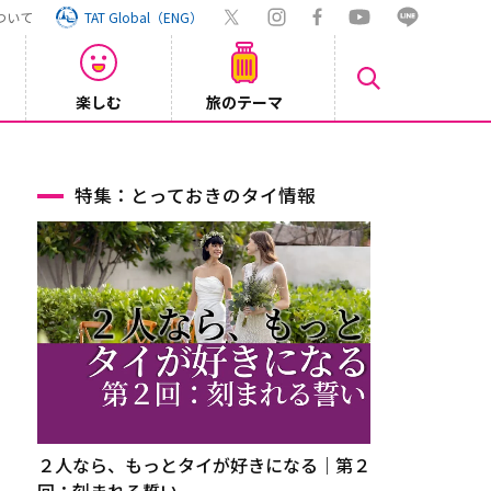
ついて
TAT Global（ENG）
楽しむ
旅のテーマ
Inst
2026/08/04
特集：とっておきのタイ情報
２人なら、もっとタイが好きになる｜第２
回：刻まれる誓い