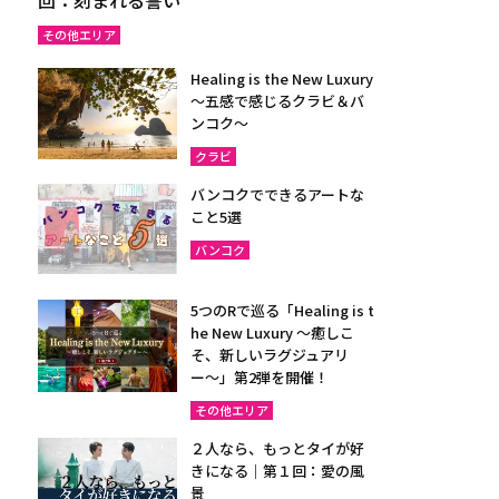
その他エリア
Healing is the New Luxury
～五感で感じるクラビ＆バ
ンコク～
クラビ
バンコクでできるアートな
こと5選
バンコク
5つのRで巡る「Healing is t
he New Luxury ～癒しこ
そ、新しいラグジュアリ
ー〜」第2弾を開催！
その他エリア
２人なら、もっとタイが好
きになる｜第１回：愛の風
景