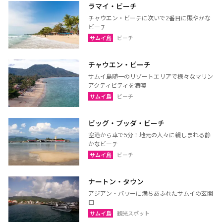
ラマイ・ビーチ
チャウエン・ビーチに次いで2番目に賑やかな
ビーチ
サムイ島
ビーチ
チャウエン・ビーチ
サムイ島随一のリゾートエリアで様々なマリン
アクティビティを満喫
サムイ島
ビーチ
ビッグ・ブッダ・ビーチ
空港から車で5分！地元の人々に親しまれる静
かなビーチ
サムイ島
ビーチ
ナートン・タウン
アジアン・パワーに満ちあふれたサムイの玄関
口
サムイ島
観光スポット