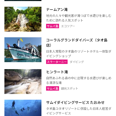
ナームアン滝
地元の人々や観光客が滝つぼで水遊びを楽しむ
ために訪れる人気スポット
サムイ島
エコツアー
コーラルグランドダイバーズ（タオ島
店）
日本人常駐のタオ島のリゾートホテル一体型ダ
イビングショップ
スラーターニー
ダイビング
ヒンラート滝
自然あふれる森の中に出現する水遊びが楽しめ
る清涼な滝
サムイ島
観光スポット
サムイダイビングサービス たおみせ
タオ島コタオリゾートに併設した日本人経営ダ
イビングサービス