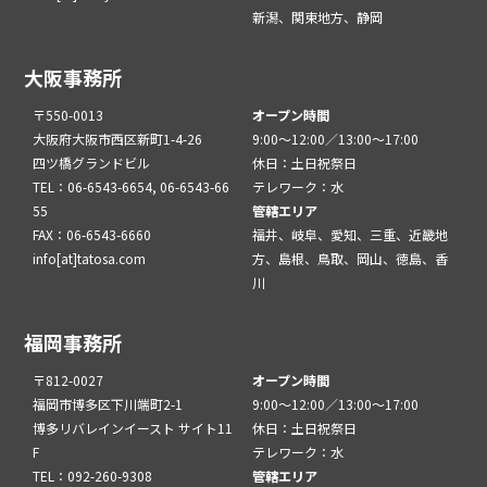
新潟、関東地方、静岡
大阪事務所
〒550-0013
オープン時間
大阪府大阪市西区新町1-4-26
9:00～12:00／13:00～17:00
四ツ橋グランドビル
休日：土日祝祭日
TEL：06-6543-6654, 06-6543-66
テレワーク：水
55
管轄エリア
FAX：06-6543-6660
福井、岐阜、愛知、三重、近畿地
info[at]tatosa.com
方、島根、鳥取、岡山、徳島、香
川
福岡事務所
〒812-0027
オープン時間
福岡市博多区下川端町2-1
9:00～12:00／13:00～17:00
博多リバレインイースト サイト11
休日：土日祝祭日
F
テレワーク：水
TEL：092-260-9308
管轄エリア