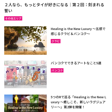
２人なら、もっとタイが好きになる｜第２回：刻まれる
誓い
その他エリア
Healing is the New Luxury ～五感で
感じるクラビ＆バンコク～
クラビ
バンコクでできるアートなこと5選
バンコク
5つのRで巡る「Healing is the New L
uxury ～癒しこそ、新しいラグジュア
リー〜」第2弾を開催！