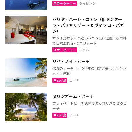
スラーターニー
ダイビング
パリヤ・ハート・ユアン（旧センター
ラ・パリヤリゾート & ヴィラ コ・パガ
ン）
サムイ島からほど近いパガン島に位置する素朴
で自然溢れる4つ星リゾート
スラーターニー
ホテル
リパ・ノイ・ビーチ
遠浅のビーチ、手つかずの自然と美しいサンセ
ットに感動
サムイ島
ビーチ
タリンガーム・ビーチ
プライベートビーチ感覚でのんびり過ごせるビ
ーチ
サムイ島
ビーチ