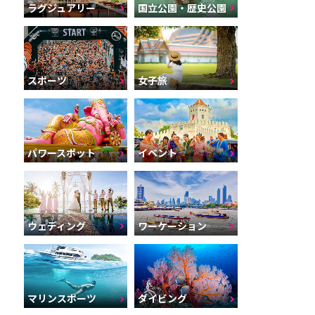
ラグジュアリー
国立公園・歴史公園
スポーツ
女子旅
パワースポット
イベント
ウェディング
ワーケーション
マリンスポーツ
ダイビング