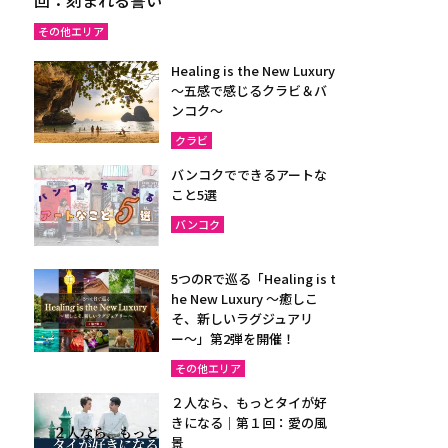
その他エリア
Healing is the New Luxury
～五感で感じるクラビ＆バ
ンコク～
クラビ
バンコクでできるアートな
こと5選
バンコク
5つのRで巡る「Healing is t
he New Luxury ～癒しこ
そ、新しいラグジュアリ
ー〜」第2弾を開催！
その他エリア
２人なら、もっとタイが好
きになる｜第１回：愛の風
景