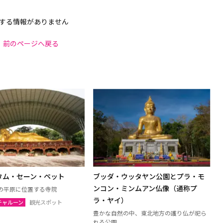
する情報がありません
前のページへ戻る
タム・セーン・ペット
ブッダ・ウッタヤン公園とプラ・モ
ンコン・ミンムアン仏像（通称プ
の平原に位置する寺院
ラ・ヤイ）
チャルーン
観光スポット
豊かな自然の中、東北地方の護り仏が祀ら
れる公園