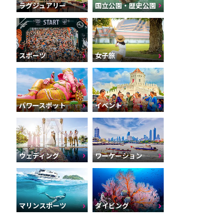
ラグジュアリー
国立公園・歴史公園
スポーツ
女子旅
パワースポット
イベント
ウェディング
ワーケーション
マリンスポーツ
ダイビング