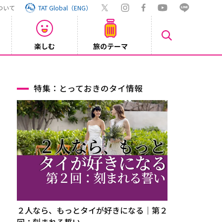
ついて
TAT Global（ENG）
楽しむ
旅のテーマ
Inst
2026/08/04
特集：とっておきのタイ情報
２人なら、もっとタイが好きになる｜第２
回：刻まれる誓い