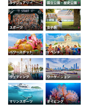
ラグジュアリー
国立公園・歴史公園
スポーツ
女子旅
パワースポット
イベント
ウェディング
ワーケーション
マリンスポーツ
ダイビング