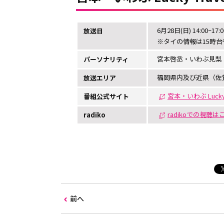
6月28日(日) 14:00~17:0
放送日
※タイの情報は15時台
宮本啓丞・いわぶ見梨
パーソナリティ
福岡県内及び近県（佐
放送エリア
宮本・いわぶ Lucky Tr
番組公式サイト
radikoでの視聴
radiko
前へ