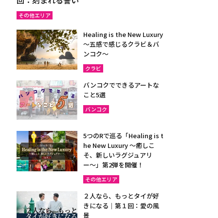
その他エリア
Healing is the New Luxury
～五感で感じるクラビ＆バ
ンコク～
クラビ
バンコクでできるアートな
こと5選
バンコク
5つのRで巡る「Healing is t
he New Luxury ～癒しこ
そ、新しいラグジュアリ
ー〜」第2弾を開催！
その他エリア
２人なら、もっとタイが好
きになる｜第１回：愛の風
景