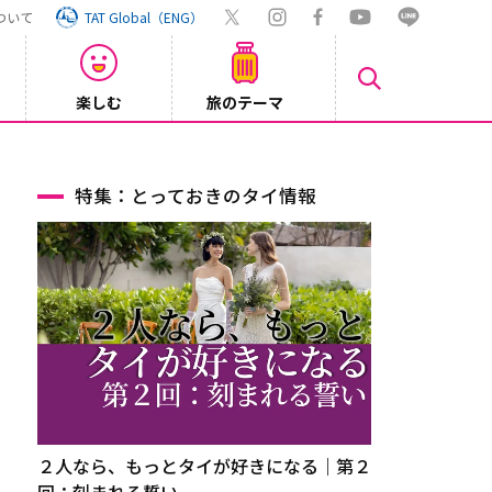
ついて
TAT Global（ENG）
楽しむ
旅のテーマ
Inst
2026/08/04
特集：とっておきのタイ情報
２人なら、もっとタイが好きになる｜第２
回：刻まれる誓い