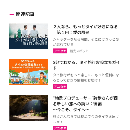
関連記事
２人なら、もっとタイが好きになる
｜第１回：愛の風景
シャッターを切る瞬間、そこにはきっと愛
が溢れている
アユタヤ
観光スポット
5分でわかる、タイ旅行お役立ちガイ
ド
タイ旅行がもっと楽しく、もっと便利にな
るとっておきの情報をお届け！
アユタヤ
“絶景プロデューサー”詩歩さんが綴
る新しい旅への誘い：後編
～今こそ、タイへ～
詩歩さんならでは視点で今のタイをお届け
します
アユタヤ