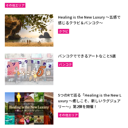
その他エリア
Healing is the New Luxury ～五感で
感じるクラビ＆バンコク～
クラビ
バンコクでできるアートなこと5選
バンコク
5つのRで巡る「Healing is the New L
uxury ～癒しこそ、新しいラグジュア
リー〜」第2弾を開催！
その他エリア