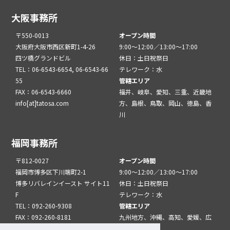
大阪事務所
〒550-0013
オープン時間
大阪府大阪市西区新町1-4-26
9:00～12:00／13:00～17:00
四ツ橋グランドビル
休日：土日祝祭日
TEL：06-6543-6654, 06-6543-66
テレワーク：水
55
管轄エリア
FAX：06-6543-6660
福井、岐阜、愛知、三重、近畿地
info[at]tatosa.com
方、島根、鳥取、岡山、徳島、香
川
福岡事務所
〒812-0027
オープン時間
福岡市博多区下川端町2-1
9:00～12:00／13:00～17:00
博多リバレインイースト サイト11
休日：土日祝祭日
F
テレワーク：水
TEL：092-260-9308
管轄エリア
FAX：092-260-8181
九州地方、沖縄、高知、愛媛、広
info[at]tatfuk.com
島、山口