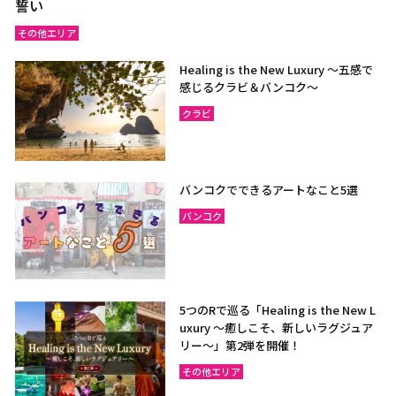
誓い
その他エリア
Healing is the New Luxury ～五感で
感じるクラビ＆バンコク～
クラビ
バンコクでできるアートなこと5選
バンコク
5つのRで巡る「Healing is the New L
uxury ～癒しこそ、新しいラグジュア
リー〜」第2弾を開催！
その他エリア