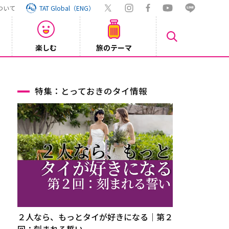
ついて
TAT Global（ENG）
楽しむ
旅のテーマ
Inst
2026/08/04
特集：とっておきのタイ情報
２人なら、もっとタイが好きになる｜第２
回：刻まれる誓い