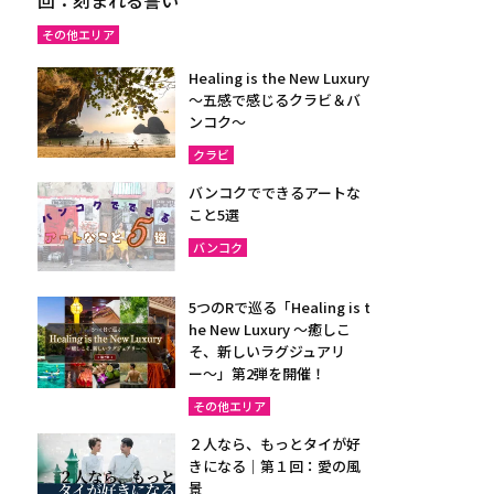
その他エリア
Healing is the New Luxury
～五感で感じるクラビ＆バ
ンコク～
クラビ
バンコクでできるアートな
こと5選
バンコク
5つのRで巡る「Healing is t
he New Luxury ～癒しこ
そ、新しいラグジュアリ
ー〜」第2弾を開催！
その他エリア
２人なら、もっとタイが好
きになる｜第１回：愛の風
景