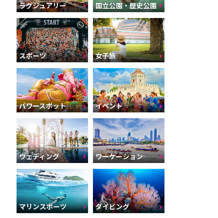
ラグジュアリー
国立公園・歴史公園
スポーツ
女子旅
パワースポット
イベント
ウェディング
ワーケーション
マリンスポーツ
ダイビング