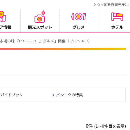
タイ国政府観光庁に
ア情報
観光スポット
グルメ
ホテル
でタイ・プーケットが紹介されます
クガイドブック
バンコクの特集
0件
(1〜0件目を表示)