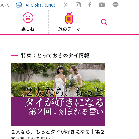
ついて
TAT Global（ENG）
楽しむ
旅のテーマ
Inst
2026/08/04
特集：とっておきのタイ情報
２人なら、もっとタイが好きになる｜第２
回：刻まれる誓い