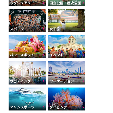
ラグジュアリー
国立公園・歴史公園
スポーツ
女子旅
パワースポット
イベント
ウェディング
ワーケーション
マリンスポーツ
ダイビング