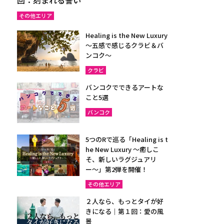
その他エリア
Healing is the New Luxury
～五感で感じるクラビ＆バ
ンコク～
クラビ
バンコクでできるアートな
こと5選
バンコク
5つのRで巡る「Healing is t
he New Luxury ～癒しこ
そ、新しいラグジュアリ
ー〜」第2弾を開催！
その他エリア
２人なら、もっとタイが好
きになる｜第１回：愛の風
景