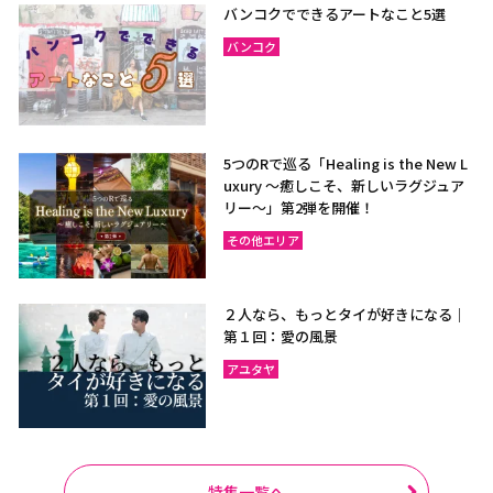
バンコクでできるアートなこと5選
バンコク
5つのRで巡る「Healing is the New L
uxury ～癒しこそ、新しいラグジュア
リー〜」第2弾を開催！
その他エリア
２人なら、もっとタイが好きになる｜
第１回：愛の風景
アユタヤ
特集一覧へ