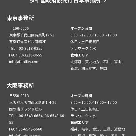
タイ国政府観光庁日本事務所
東京事務所
〒100-0006
オープン時間
東京都千代田区有楽町1-7-1
9:00～12:00／13:00～17:00
有楽町電気ビル南館2F
休日：土日祝祭日
TEL：03-3218-0355
テレワーク：水
FAX：03-3218-0655
管轄エリア
info[at]tattky.com
北海道、東北地方、石川、富山、
新潟、関東地方、静岡
大阪事務所
〒550-0013
オープン時間
大阪府大阪市西区新町1-4-26
9:00～12:00／13:00～17:00
四ツ橋グランドビル
休日：土日祝祭日
TEL：06-6543-6654, 06-6543-66
テレワーク：水
55
管轄エリア
FAX：06-6543-6660
福井、岐阜、愛知、三重、近畿地
info[at]tatosa.com
方、島根、鳥取、岡山、徳島、香