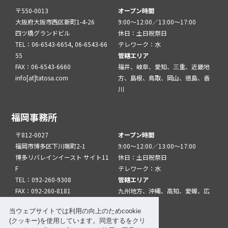
〒550-0013
オープン時間
大阪府大阪市西区新町1-4-26
9:00～12:00／13:00～17:00
四ツ橋グランドビル
休日：土日祝祭日
TEL：06-6543-6654, 06-6543-66
テレワーク：水
55
管轄エリア
FAX：06-6543-6660
福井、岐阜、愛知、三重、近畿地
info[at]tatosa.com
方、島根、鳥取、岡山、徳島、香
川
福岡事務所
〒812-0027
オープン時間
福岡市博多区下川端町2-1
9:00～12:00／13:00～17:00
博多リバレインイースト サイト11
休日：土日祝祭日
F
テレワーク：水
TEL：092-260-9308
管轄エリア
FAX：092-260-8181
九州地方、沖縄、高知、愛媛、広
info[at]tatfuk.com
島、山口
当ウェブサイトでは利用の向上のためcookie
(クッキー)を使用しています。同意するをクリ