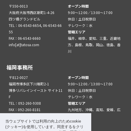
〒550-0013
オープン時間
大阪府大阪市西区新町1-4-26
9:00～12:00／13:00～17:00
四ツ橋グランドビル
休日：土日祝祭日
TEL：06-6543-6654, 06-6543-66
テレワーク：水
55
管轄エリア
FAX：06-6543-6660
福井、岐阜、愛知、三重、近畿地
info[at]tatosa.com
方、島根、鳥取、岡山、徳島、香
川
福岡事務所
〒812-0027
オープン時間
福岡市博多区下川端町2-1
9:00～12:00／13:00～17:00
博多リバレインイースト サイト11
休日：土日祝祭日
F
テレワーク：水
TEL：092-260-9308
管轄エリア
FAX：092-260-8181
九州地方、沖縄、高知、愛媛、広
info[at]tatfuk.com
島、山口
当ウェブサイトでは利用の向上のためcookie
(クッキー)を使用しています。同意するをクリ