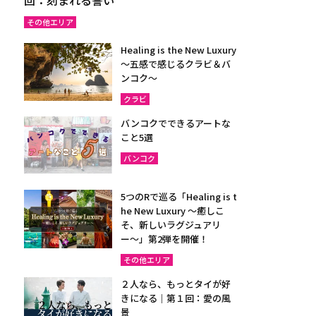
その他エリア
Healing is the New Luxury
～五感で感じるクラビ＆バ
ンコク～
クラビ
バンコクでできるアートな
こと5選
バンコク
5つのRで巡る「Healing is t
he New Luxury ～癒しこ
そ、新しいラグジュアリ
ー〜」第2弾を開催！
その他エリア
２人なら、もっとタイが好
きになる｜第１回：愛の風
景