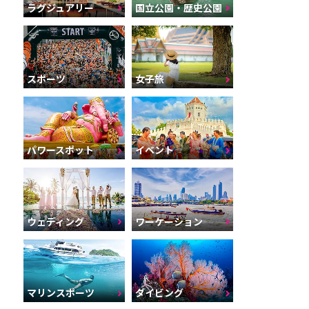
ラグジュアリー
国立公園・歴史公園
スポーツ
女子旅
パワースポット
イベント
ウェディング
ワーケーション
マリンスポーツ
ダイビング