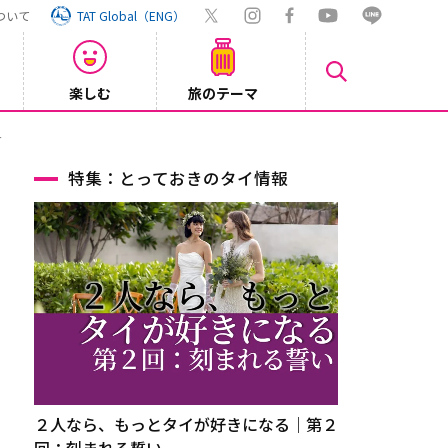
ついて
TAT Global（ENG）
楽しむ
旅のテーマ
Inst
2026/08/04
特集：とっておきのタイ情報
２人なら、もっとタイが好きになる｜第２
回：刻まれる誓い