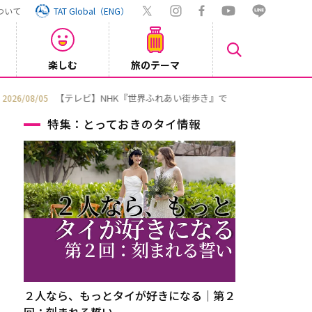
ついて
TAT Global（ENG）
楽しむ
旅のテーマ
Inst
2026/08/04
特集：とっておきのタイ情報
２人なら、もっとタイが好きになる｜第２
回：刻まれる誓い