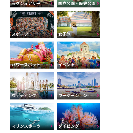
ラグジュアリー
国立公園・歴史公園
スポーツ
女子旅
パワースポット
イベント
ウェディング
ワーケーション
マリンスポーツ
ダイビング