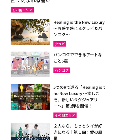
その他エリア
Healing is the New Luxury
～五感で感じるクラビ＆バ
ンコク～
クラビ
バンコクでできるアートな
こと5選
バンコク
5つのRで巡る「Healing is t
he New Luxury ～癒しこ
そ、新しいラグジュアリ
ー〜」第2弾を開催！
その他エリア
２人なら、もっとタイが好
きになる｜第１回：愛の風
景