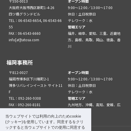
〒550-0013
オープン時間
大阪府大阪市西区新町1-4-26
9:00～12:00／13:00～17:00
四ツ橋グランドビル
休日：土日祝祭日
TEL：06-6543-6654, 06-6543-66
テレワーク：水
55
管轄エリア
FAX：06-6543-6660
福井、岐阜、愛知、三重、近畿地
info[at]tatosa.com
方、島根、鳥取、岡山、徳島、香
川
福岡事務所
〒812-0027
オープン時間
福岡市博多区下川端町2-1
9:00～12:00／13:00～17:00
博多リバレインイースト サイト11
休日：土日祝祭日
F
テレワーク：水
TEL：092-260-9308
管轄エリア
FAX：092-260-8181
九州地方、沖縄、高知、愛媛、広
info[at]tatfuk.com
島、山口
当ウェブサイトでは利用の向上のためcookie
(クッキー)を使用しています。同意するをクリ
ックすると当ウェブサイトでの使用に同意する