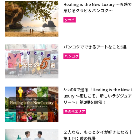
Healing is the New Luxury ～五感で
感じるクラビ＆バンコク～
クラビ
バンコクでできるアートなこと5選
バンコク
5つのRで巡る「Healing is the New L
uxury ～癒しこそ、新しいラグジュア
リー〜」第2弾を開催！
その他エリア
２人なら、もっとタイが好きになる｜
第１回：愛の風景