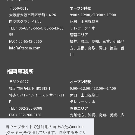
〒550-0013
オープン時間
大阪府大阪市西区新町1-4-26
9:00～12:00／13:00～17:00
四ツ橋グランドビル
休日：土日祝祭日
TEL：06-6543-6654, 06-6543-66
テレワーク：水
55
管轄エリア
FAX：06-6543-6660
福井、岐阜、愛知、三重、近畿地
info[at]tatosa.com
方、島根、鳥取、岡山、徳島、香
川
福岡事務所
〒812-0027
オープン時間
福岡市博多区下川端町2-1
9:00～12:00／13:00～17:00
博多リバレインイースト サイト11
休日：土日祝祭日
F
テレワーク：水
TEL：092-260-9308
管轄エリア
FAX：092-260-8181
九州地方、沖縄、高知、愛媛、広
info[at]tatfuk.com
島、山口
当ウェブサイトでは利用の向上のためcookie
(クッキー)を使用しています。同意するをクリ