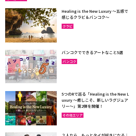
Healing is the New Luxury ～五感で
感じるクラビ＆バンコク～
クラビ
バンコクでできるアートなこと5選
バンコク
5つのRで巡る「Healing is the New L
uxury ～癒しこそ、新しいラグジュア
リー〜」第2弾を開催！
その他エリア
２人なら、もっとタイが好きになる｜