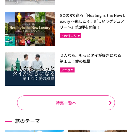
5つのRで巡る「Healing is the New L
uxury ～癒しこそ、新しいラグジュア
リー〜」第2弾を開催！
その他エリア
２人なら、もっとタイが好きになる｜
第１回：愛の風景
アユタヤ
特集一覧へ
旅のテーマ