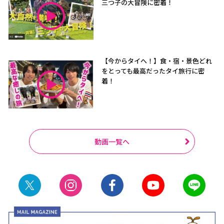
三つ子の大冒険に密着！
【今からタイへ！】食・宿・景色どれ
をとっても最高だったタイ旅行に密
着！
動画一覧へ