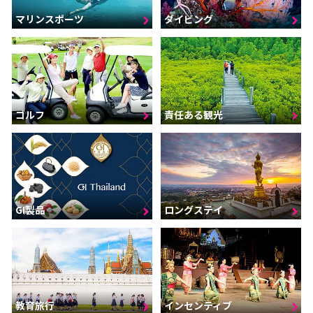
マリンスポーツ
ダイビング
ゴルフ
責任ある観光
GI製品
ロングステイ
インセンティブ
教育旅行