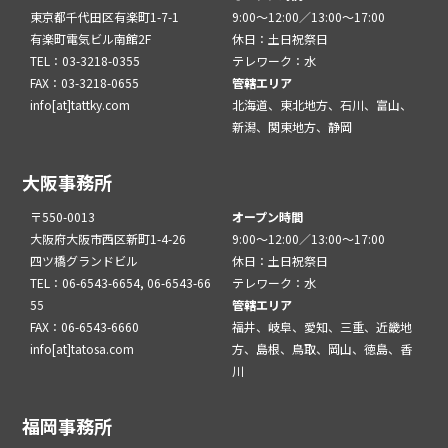
東京都千代田区有楽町1-7-1
9:00～12:00／13:00～17:00
有楽町電気ビル南館2F
休日：土日祝祭日
TEL：03-3218-0355
テレワーク：水
FAX：03-3218-0655
管轄エリア
info[at]tattky.com
北海道、東北地方、石川、富山、
新潟、関東地方、静岡
大阪事務所
〒550-0013
オープン時間
大阪府大阪市西区新町1-4-26
9:00～12:00／13:00～17:00
四ツ橋グランドビル
休日：土日祝祭日
TEL：06-6543-6654, 06-6543-66
テレワーク：水
55
管轄エリア
FAX：06-6543-6660
福井、岐阜、愛知、三重、近畿地
info[at]tatosa.com
方、島根、鳥取、岡山、徳島、香
川
福岡事務所