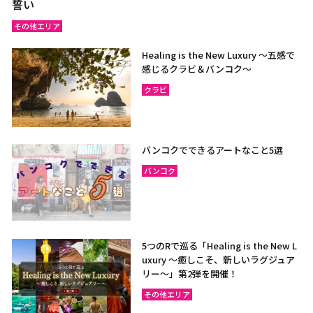
誓い
その他エリア
Healing is the New Luxury ～五感で
感じるクラビ＆バンコク～
クラビ
バンコクでできるアートなこと5選
バンコク
5つのRで巡る「Healing is the New L
uxury ～癒しこそ、新しいラグジュア
リー〜」第2弾を開催！
その他エリア