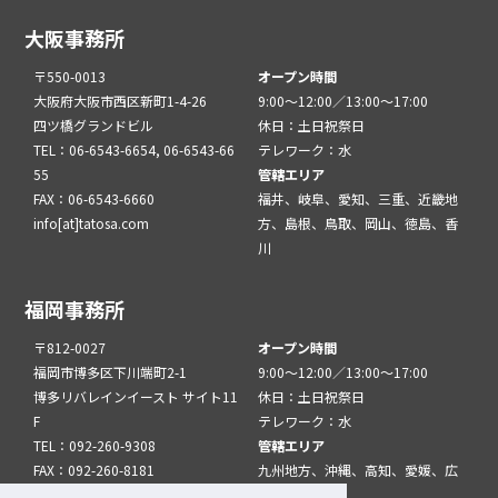
大阪事務所
〒550-0013
オープン時間
大阪府大阪市西区新町1-4-26
9:00～12:00／13:00～17:00
四ツ橋グランドビル
休日：土日祝祭日
TEL：06-6543-6654, 06-6543-66
テレワーク：水
55
管轄エリア
FAX：06-6543-6660
福井、岐阜、愛知、三重、近畿地
info[at]tatosa.com
方、島根、鳥取、岡山、徳島、香
川
福岡事務所
〒812-0027
オープン時間
福岡市博多区下川端町2-1
9:00～12:00／13:00～17:00
博多リバレインイースト サイト11
休日：土日祝祭日
F
テレワーク：水
TEL：092-260-9308
管轄エリア
FAX：092-260-8181
九州地方、沖縄、高知、愛媛、広
info[at]tatfuk.com
島、山口