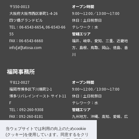
〒550-0013
オープン時間
大阪府大阪市西区新町1-4-26
9:00～12:00／13:00～17:00
四ツ橋グランドビル
休日：土日祝祭日
TEL：06-6543-6654, 06-6543-66
テレワーク：水
55
管轄エリア
FAX：06-6543-6660
福井、岐阜、愛知、三重、近畿地
info[at]tatosa.com
方、島根、鳥取、岡山、徳島、香
川
福岡事務所
〒812-0027
オープン時間
福岡市博多区下川端町2-1
9:00～12:00／13:00～17:00
博多リバレインイースト サイト11
休日：土日祝祭日
F
テレワーク：水
TEL：092-260-9308
管轄エリア
FAX：092-260-8181
九州地方、沖縄、高知、愛媛、広
info[at]tatfuk.com
島、山口
当ウェブサイトでは利用の向上のためcookie
(クッキー)を使用しています。同意するをクリ