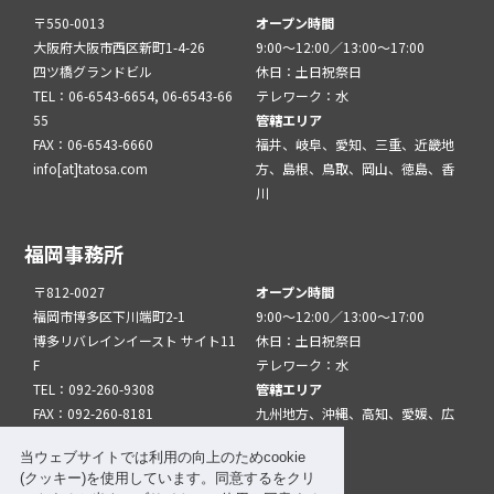
〒550-0013
オープン時間
大阪府大阪市西区新町1-4-26
9:00～12:00／13:00～17:00
四ツ橋グランドビル
休日：土日祝祭日
TEL：06-6543-6654, 06-6543-66
テレワーク：水
55
管轄エリア
FAX：06-6543-6660
福井、岐阜、愛知、三重、近畿地
info[at]tatosa.com
方、島根、鳥取、岡山、徳島、香
川
福岡事務所
〒812-0027
オープン時間
福岡市博多区下川端町2-1
9:00～12:00／13:00～17:00
博多リバレインイースト サイト11
休日：土日祝祭日
F
テレワーク：水
TEL：092-260-9308
管轄エリア
FAX：092-260-8181
九州地方、沖縄、高知、愛媛、広
info[at]tatfuk.com
島、山口
当ウェブサイトでは利用の向上のためcookie
(クッキー)を使用しています。同意するをクリ