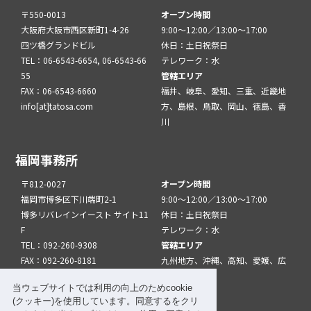
〒550-0013
オープン時間
大阪府大阪市西区新町1-4-26
9:00～12:00／13:00～17:00
四ツ橋グランドビル
休日：土日祝祭日
TEL：06-6543-6654, 06-6543-66
テレワーク：水
55
管轄エリア
FAX：06-6543-6660
福井、岐阜、愛知、三重、近畿地
info[at]tatosa.com
方、島根、鳥取、岡山、徳島、香
川
福岡事務所
〒812-0027
オープン時間
福岡市博多区下川端町2-1
9:00～12:00／13:00～17:00
博多リバレインイースト サイト11
休日：土日祝祭日
F
テレワーク：水
TEL：092-260-9308
管轄エリア
FAX：092-260-8181
九州地方、沖縄、高知、愛媛、広
info[at]tatfuk.com
島、山口
当ウェブサイトでは利用の向上のためcookie
(クッキー)を使用しています。同意するをクリ