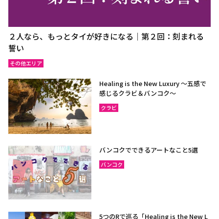
２人なら、もっとタイが好きになる｜第２回：刻まれる
誓い
その他エリア
Healing is the New Luxury ～五感で
感じるクラビ＆バンコク～
クラビ
バンコクでできるアートなこと5選
バンコク
5つのRで巡る「Healing is the New L