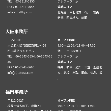
TEL：03-3218-0355
テレワーク：水
FAX：03-3218-0655
管轄エリア
info[at]tattky.com
北海道、東北地方、石川、富山、
新潟、関東地方、静岡
大阪事務所
〒550-0013
オープン時間
大阪府大阪市西区新町1-4-26
9:00～12:00／13:00～17:00
四ツ橋グランドビル
休日：土日祝祭日
TEL：06-6543-6654, 06-6543-66
テレワーク：水
55
管轄エリア
FAX：06-6543-6660
福井、岐阜、愛知、三重、近畿地
info[at]tatosa.com
方、島根、鳥取、岡山、徳島、香
川
福岡事務所
〒812-0027
オープン時間
福岡市博多区下川端町2-1
9:00～12:00／13:00～17:00