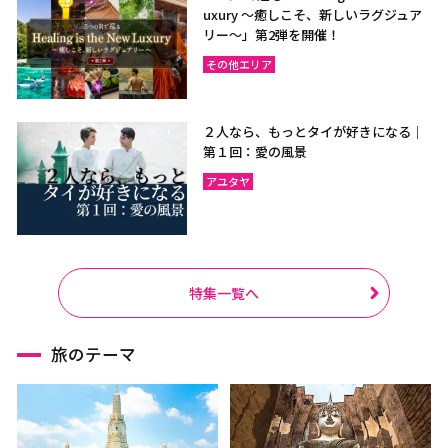
uxury ～癒しこそ、新しいラグジュア
リー〜」第2弾を開催！
その他エリア
２人なら、もっとタイが好きになる｜
第１回：愛の風景
アユタヤ
特集一覧へ
旅のテーマ