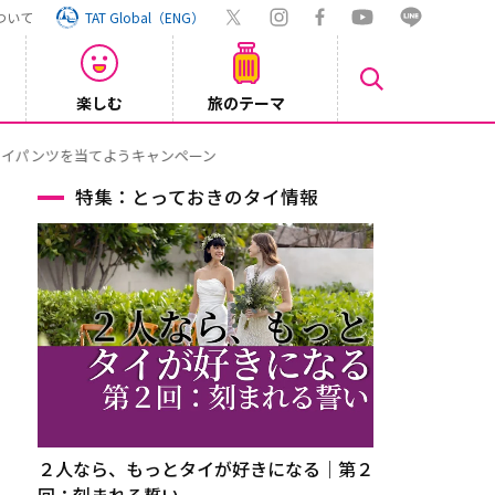
ついて
TAT Global（ENG）
楽しむ
旅のテーマ
【鉄道】
2026/08/03
特集：とっておきのタイ情報
２人なら、もっとタイが好きになる｜第２
回：刻まれる誓い