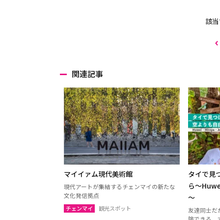
該当
関連記事
マイイァム現代美術館
タイで見
ら～Huwe
現代アートが集結するチェンマイの新たな
文化発信拠点
～
チェンマイ
観光スポット
友達同士だ
険できる。