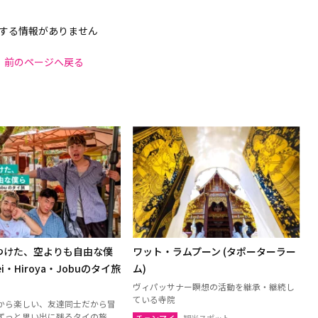
する情報がありません
前のページへ戻る
つけた、空よりも自由な僕
ワット・ラムプーン (タポーターラー
i・Hiroya・Jobuのタイ旅
ム)
ヴィパッサナー瞑想の活動を継承・継続し
ている寺院
から楽しい、友達同士だから冒
ずっと思い出に残るタイの旅