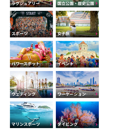
ラグジュアリー
国立公園・歴史公園
スポーツ
女子旅
パワースポット
イベント
ウェディング
ワーケーション
マリンスポーツ
ダイビング