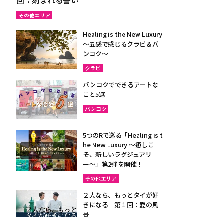
その他エリア
Healing is the New Luxury
～五感で感じるクラビ＆バ
ンコク～
クラビ
バンコクでできるアートな
こと5選
バンコク
5つのRで巡る「Healing is t
he New Luxury ～癒しこ
そ、新しいラグジュアリ
ー〜」第2弾を開催！
その他エリア
２人なら、もっとタイが好
きになる｜第１回：愛の風
景