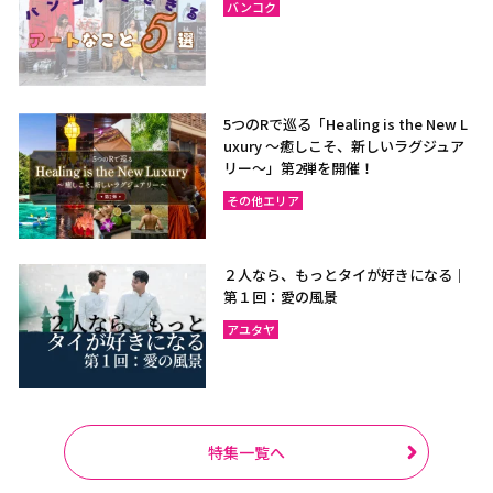
バンコク
5つのRで巡る「Healing is the New L
uxury ～癒しこそ、新しいラグジュア
リー〜」第2弾を開催！
その他エリア
２人なら、もっとタイが好きになる｜
第１回：愛の風景
アユタヤ
特集一覧へ