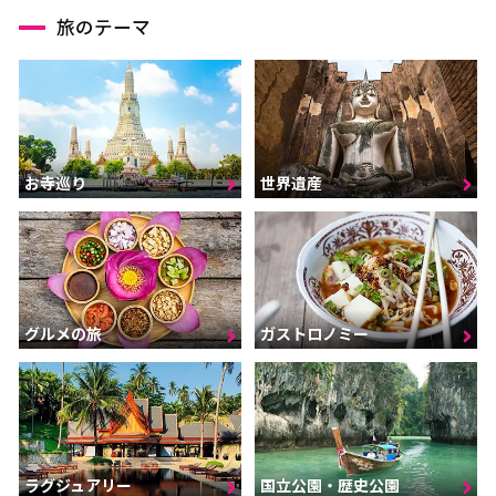
旅のテーマ
お寺巡り
世界遺産
グルメの旅
ガストロノミー
ラグジュアリー
国立公園・歴史公園