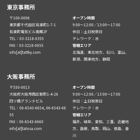
東京事務所
〒100-0006
オープン時間
東京都千代田区有楽町1-7-1
9:00～12:00／13:00～17:00
有楽町電気ビル南館2F
休日：土日祝祭日
TEL：03-3218-0355
テレワーク：水
FAX：03-3218-0655
管轄エリア
info[at]tattky.com
北海道、東北地方、石川、富山、
新潟、関東地方、静岡
大阪事務所
〒550-0013
オープン時間
大阪府大阪市西区新町1-4-26
9:00～12:00／13:00～17:00
四ツ橋グランドビル
休日：土日祝祭日
TEL：06-6543-6654, 06-6543-66
テレワーク：水
55
管轄エリア
FAX：06-6543-6660
福井、岐阜、愛知、三重、近畿地
info[at]tatosa.com
方、島根、鳥取、岡山、徳島、香
川