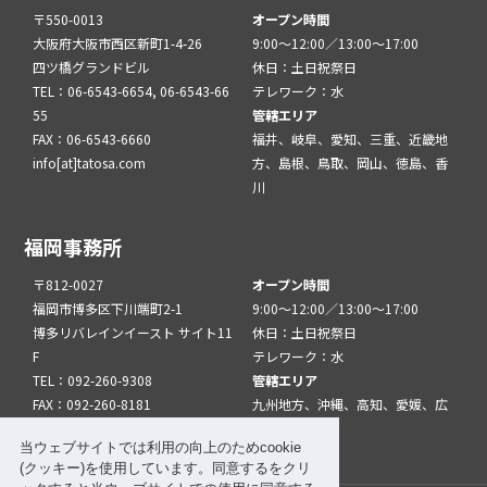
〒550-0013
オープン時間
大阪府大阪市西区新町1-4-26
9:00～12:00／13:00～17:00
四ツ橋グランドビル
休日：土日祝祭日
TEL：06-6543-6654, 06-6543-66
テレワーク：水
55
管轄エリア
FAX：06-6543-6660
福井、岐阜、愛知、三重、近畿地
info[at]tatosa.com
方、島根、鳥取、岡山、徳島、香
川
福岡事務所
〒812-0027
オープン時間
福岡市博多区下川端町2-1
9:00～12:00／13:00～17:00
博多リバレインイースト サイト11
休日：土日祝祭日
F
テレワーク：水
TEL：092-260-9308
管轄エリア
FAX：092-260-8181
九州地方、沖縄、高知、愛媛、広
info[at]tatfuk.com
島、山口
当ウェブサイトでは利用の向上のためcookie
(クッキー)を使用しています。同意するをクリ