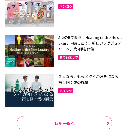
バンコク
5つのRで巡る「Healing is the New L
uxury ～癒しこそ、新しいラグジュア
リー〜」第2弾を開催！
その他エリア
２人なら、もっとタイが好きになる｜
第１回：愛の風景
アユタヤ
特集一覧へ