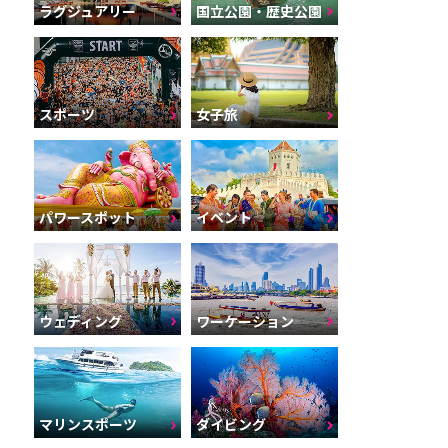
ラグジュアリー
国立公園・歴史公園
スポーツ
女子旅
パワースポット
イベント
ウェディング
ワーケーション
マリンスポーツ
ダイビング