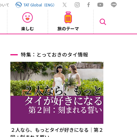
ついて
TAT Global（ENG）
楽しむ
旅のテーマ
【ホテ
2026/07/29
特集：とっておきのタイ情報
２人なら、もっとタイが好きになる｜第２
回：刻まれる誓い