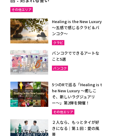
その他エリア
Healing is the New Luxury
～五感で感じるクラビ＆バ
ンコク～
クラビ
バンコクでできるアートな
こと5選
バンコク
5つのRで巡る「Healing is t
he New Luxury ～癒しこ
そ、新しいラグジュアリ
ー〜」第2弾を開催！
その他エリア
２人なら、もっとタイが好
きになる｜第１回：愛の風
景