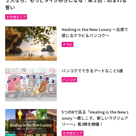
誓い
その他エリア
Healing is the New Luxury ～五感で
感じるクラビ＆バンコク～
クラビ
バンコクでできるアートなこと5選
バンコク
5つのRで巡る「Healing is the New L
uxury ～癒しこそ、新しいラグジュア
リー〜」第2弾を開催！
その他エリア