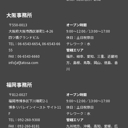
大阪事務所
〒550-0013
オープン時間
大阪府大阪市西区新町1-4-26
9:00～12:00／13:00～17:00
四ツ橋グランドビル
休日：土日祝祭日
TEL：06-6543-6654, 06-6543-66
テレワーク：水
55
管轄エリア
FAX：06-6543-6660
福井、岐阜、愛知、三重、近畿地
info[at]tatosa.com
方、島根、鳥取、岡山、徳島、香
川
福岡事務所
〒812-0027
オープン時間
福岡市博多区下川端町2-1
9:00～12:00／13:00～17:00
博多リバレインイースト サイト11
休日：土日祝祭日
F
テレワーク：水
TEL：092-260-9308
管轄エリア
FAX：092-260-8181
九州地方、沖縄、高知、愛媛、広