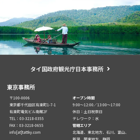
タイ国政府観光庁日本事務所
東京事務所
〒100-0006
オープン時間
東京都千代田区有楽町1-7-1
9:00～12:00／13:00～17:00
有楽町電気ビル南館2F
休日：土日祝祭日
TEL：03-3218-0355
テレワーク：水
FAX：03-3218-0655
管轄エリア
info[at]tattky.com
北海道、東北地方、石川、富山、
新潟、関東地方、静岡