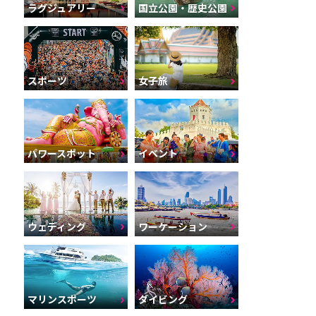
ラグジュアリー
国立公園・歴史公園
スポーツ
女子旅
パワースポット
イベント
ウェディング
ワーケーション
マリンスポーツ
ダイビング