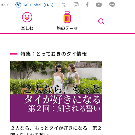
ついて
TAT Global（ENG）
楽しむ
旅のテーマ
Inst
2026/08/04
特集：とっておきのタイ情報
２人なら、もっとタイが好きになる｜第２
回：刻まれる誓い