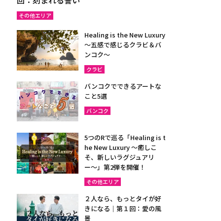
その他エリア
Healing is the New Luxury
～五感で感じるクラビ＆バ
ンコク～
クラビ
バンコクでできるアートな
こと5選
バンコク
5つのRで巡る「Healing is t
he New Luxury ～癒しこ
そ、新しいラグジュアリ
ー〜」第2弾を開催！
その他エリア
２人なら、もっとタイが好
きになる｜第１回：愛の風
景